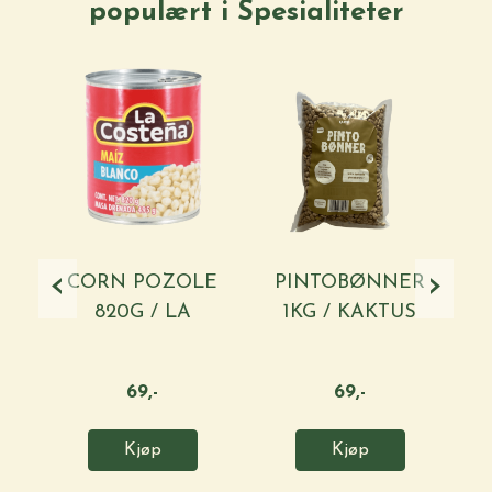
populært i
Spesialiteter
‹
›
CORN POZOLE
PINTOBØNNER
F
820G / LA
1KG / KAKTUS
R
COSTENA
69,-
69,-
Kjøp
Kjøp