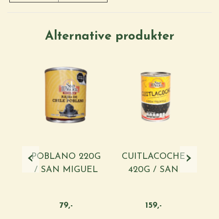
Alternative produkter
‹
›
POBLANO 220G
CUITLACOCHE
AC
/ SAN MIGUEL
420G / SAN
MIGUEL
79,-
159,-