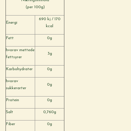
Næringsinnhold
(per 100g)
690 kj / 170
Energi
kcal
Fett
0g
hvorav mettede
3g
fettsyrer
Karbohydrater
0g
hvorav
0g
sukkerarter
Protein
0g
Salt
0,760g
Fiber
0g