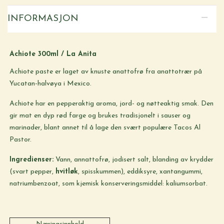
INFORMASJON
Achiote 300ml / La Anita
Achiote paste er laget av knuste anattofrø fra anattotrær på
Yucatan-halvøya i Mexico.
Achiote har en pepperaktig aroma, jord- og nøtteaktig smak. Den
gir mat en dyp rød farge og brukes tradisjonelt i sauser og
marinader, blant annet til å lage den svært populære Tacos Al
Pastor.
Ingredienser:
Vann, annattofrø, jodisert salt, blanding av krydder
(svart pepper,
hvitløk
, spisskummen), eddiksyre, xantangummi,
natriumbenzoat, som kjemisk konserveringsmiddel: kaliumsorbat.