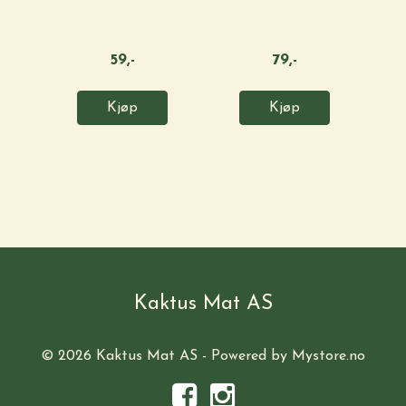
300ML / LA ...
G
59,-
79,-
Kjøp
Kjøp
Kaktus Mat AS
© 2026 Kaktus Mat AS - Powered by
Mystore.no