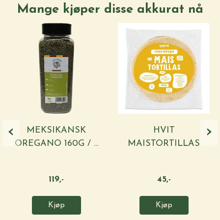
Mange kjøper disse akkurat nå
‹
›
MEKSIKANSK
HVIT
OREGANO 160G / ...
MAISTORTILLAS
10CM 250G ...
119,-
45,-
Kjøp
Kjøp