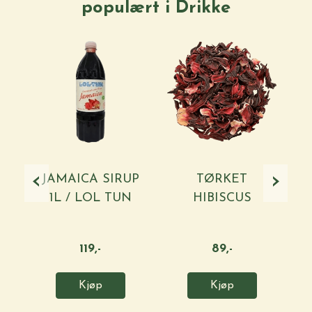
populært i
Drikke
‹
›
JAMAICA SIRUP
TØRKET
1L / LOL TUN
HIBISCUS
BLOMST (FLOR ...
119,-
89,-
Kjøp
Kjøp