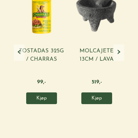
‹
›
TOSTADAS 325G
MOLCAJETE
P
/ CHARRAS
13CM / LAVA
1
STONE
99,-
519,-
Kjøp
Kjøp