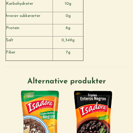
Karbohydrater
10g
hvorav sukkerarter
0g
Protein
6g
Salt
0,349g
Fiber
7g
Alternative produkter