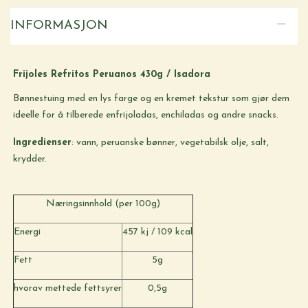
INFORMASJON
Frijoles Refritos Peruanos 430g / Isadora
Bønnestuing med en lys farge og en kremet tekstur som gjør dem
ideelle for å tilberede enfrijoladas, enchiladas og andre snacks.
Ingredienser
: vann, peruanske bønner, vegetabilsk olje, salt,
krydder.
Næringsinnhold (per 100g)
Energi
457 kj / 109 kcal
Fett
5g
hvorav mettede fettsyrer
0,5g