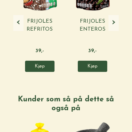
‹
›
FRIJOLES
FRIJOLES
REFRITOS
ENTEROS
NEGROS 430G ...
NEGROS 454G ...
CL
39,-
39,-
Kjøp
Kjøp
Kunder som så på dette så
også på