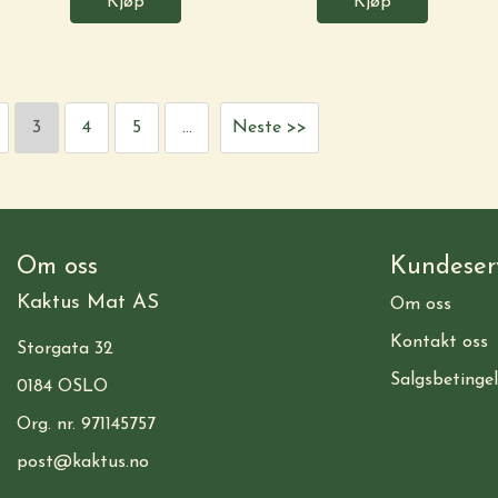
Kjøp
Kjøp
3
4
5
...
Neste >>
Om oss
Kundeser
Kaktus Mat AS
Om oss
Kontakt oss
Storgata 32
Salgsbetingel
0184 OSLO
Org. nr. 971145757
post@kaktus.no