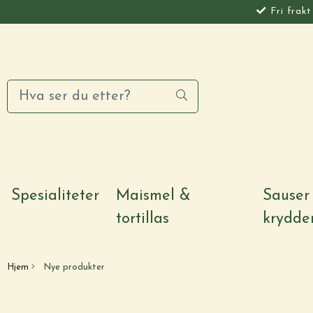
Fri frak
Spesialiteter
Maismel &
Sauser
tortillas
krydde
Hjem
Nye produkter