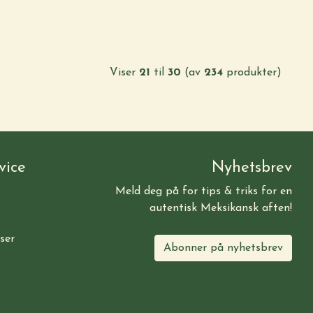
Viser
21
til
30
(av
234
produkter)
vice
Nyhetsbrev
Meld deg på for tips & triks for en
autentisk Meksikansk aften!
ser
Abonner på nyhetsbrev