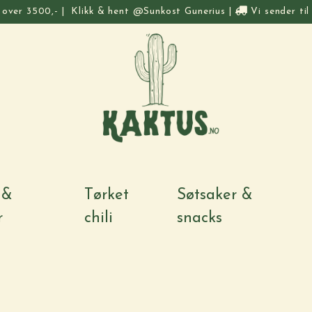
t over 3500,-
|
Klikk & hent @Sunkost Gunerius
|
Vi sender til
 &
Tørket
Søtsaker &
r
chili
snacks