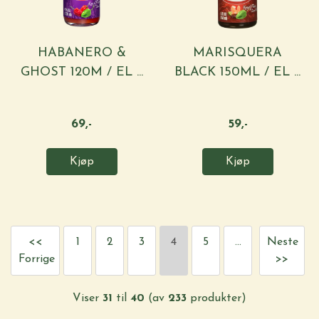
HABANERO &
MARISQUERA
GHOST 120M / EL ...
BLACK 150ML / EL ...
69,-
59,-
Kjøp
Kjøp
<<
1
2
3
4
5
...
Neste
Forrige
>>
Viser
31
til
40
(av
233
produkter)