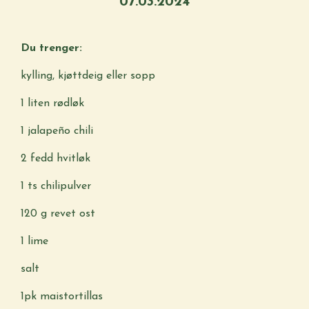
07.03.2024
Du trenger:
kylling, kjøttdeig eller sopp
1 liten rødløk
1 jalapeño chili
2 fedd hvitløk
1 ts chilipulver
120 g revet ost
1 lime
salt
1pk maistortillas