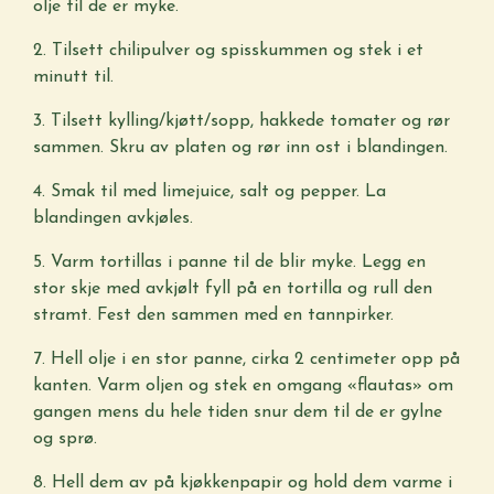
olje til de er myke.
2. Tilsett chilipulver og spisskummen og stek i et
minutt til.
3. Tilsett kylling/kjøtt/sopp, hakkede tomater og rør
sammen. Skru av platen og rør inn ost i blandingen.
4. Smak til med limejuice, salt og pepper. La
blandingen avkjøles.
5. Varm tortillas i panne til de blir myke. Legg en
stor skje med avkjølt fyll på en tortilla og rull den
stramt. Fest den sammen med en tannpirker.
7. Hell olje i en stor panne, cirka 2 centimeter opp på
kanten. Varm oljen og stek en omgang «flautas» om
gangen mens du hele tiden snur dem til de er gylne
og sprø.
8. Hell dem av på kjøkkenpapir og hold dem varme i