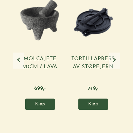
‹
›
MOLCAJETE
TORTILLAPRESSE
20CM / LAVA
AV STØPEJERN
1
STONE
...
699,-
749,-
Kjøp
Kjøp