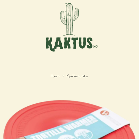
Hjem
Kjøkkenutstyr