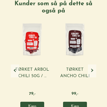
Kunder som så på dette så
også på
‹
›
TØRKET ARBOL
TØRKET
L
CHILI 50G / ...
ANCHO CHILI
100G / ...
79,-
99,-
Kjøp
Kjøp