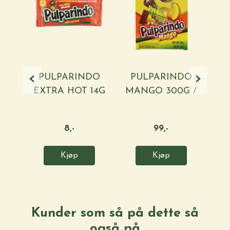
‹
›
PULPARINDO
PULPARINDO
EXTRA HOT 14G
MANGO 300G /
CL
/ DE ...
DE LA ...
8,-
99,-
Kjøp
Kjøp
Kunder som så på dette så
også på