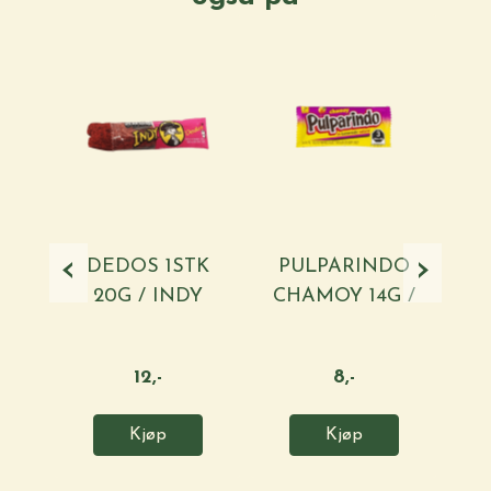
‹
›
DEDOS 1STK
PULPARINDO
JA
20G / INDY
CHAMOY 14G /
1
DE LA ...
12,-
8,-
Kjøp
Kjøp