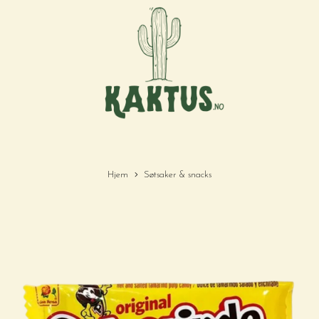
Hjem
Søtsaker & snacks