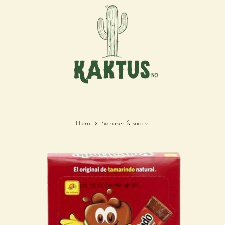
Hjem
Søtsaker & snacks