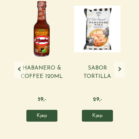
‹
›
HABANERO &
SABOR
P
COFFEE 120ML
TORTILLA
C
/ EL ...
CHIPS
HABANERO ...
59,-
29,-
Kjøp
Kjøp