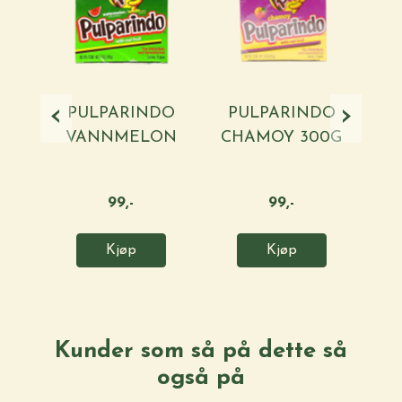
‹
›
PULPARINDO
PULPARINDO
P
VANNMELON
CHAMOY 300G
EX
300G / ...
/ DE ...
99,-
99,-
Kjøp
Kjøp
Kunder som så på dette så
også på