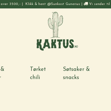
t over 3500,-
|
Klikk & hent @Sunkost Gunerius
|
Vi sender til
 &
Tørket
Søtsaker &
r
chili
snacks