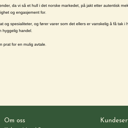
ender, da vi så et hull i det norske markedet, på jakt etter autentisk m
lighet og engasjement for.
og spesialiteter, og fører varer som det ellers er vanskelig å få tak i h
n hyggelig handel.
en prat for en mulig avtale.
Om oss
Kundeser